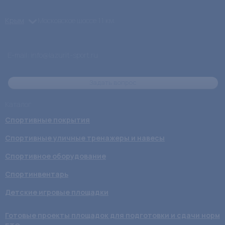
Крым
Московское шоссе 11 км.
E-mail:
info@lazurit-sport.ru
Задать вопрос
Каталог
Спортивные покрытия
Спортивные уличные тренажеры и навесы
Спортивное оборудование
Спортинвентарь
Детские игровые площадки
Готовые проекты площадок для подготовки и сдачи норм