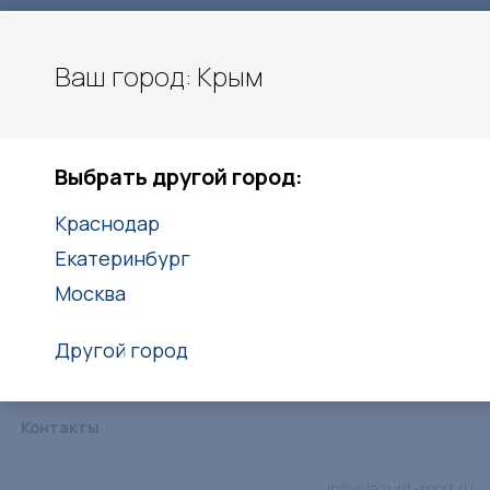
Ваш город: Крым
Московское шоссе 11 км.
Крым
Выбрать другой город:
+7 (978) 213-55-06
Краснодар
Заказать звонок
Екатеринбург
Москва
Другой город
Каталог
Услуги
Объекты
Статьи
Дипломы
Контакты
info@lazurit-sport.ru