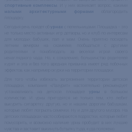
спортивные комплексы
. И у них возникает вопрос, какими
малыми архитектурными формами
облагородить
площадку.
Сегодня речь пойдет об
урнах
с пепельницами. Площадка – это
не только место активных игр детворы, но и клуб по интересам
для молодых бабушек, пап и мам. Очень приятно посидеть
летним вечером на скамейке, пообщаться с другими
родителями и понаблюдать за веселой игрой своего
ненаглядного чада. Но, к сожалению, большинство родителей
курят и эта и без того вредная привычка имеет ряд побочных
эффектов, как например окурки на территории площадки.
Для того чтобы избежать загрязнения территории детской
площадки, компания «Лазурит» настоятельно рекомендует
устанавливать на детской площадке
урны
в большом
количестве. И урны пригодятся не только тем, кто любит
выкурить сигаретку другую, но и нашим дорогим бабушкам,
которые любят погрызть семечки. Ну и для другого мусора. На
детских площадках часто собираются подростки, которые любят
помусорить, и возможно наличие урны пробудит в них лучшие
чувства и заставит выкинуть бутылку туда, куда положено.