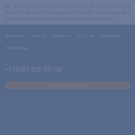
Да, урну придется покупать отдельно, но лучше один раз
заплатить за урну и поддерживать порядок, чем каждый день
убирать всю территорию
площадки от мусора, не так ли?
Каталог
Услуги
Объекты
Статьи
Дипломы
Контакты
+7 (978) 213-55-06
Заказать звонок
Крым
Московское шоссе 11 км.
E-mail:
info@lazurit-sport.ru