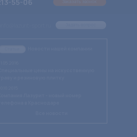
213-55-06
Заказать звонок
info@lazurit-sport.ru
Задать вопрос
Новости нашей компании
Статьи
1.05.2016
Специальные цены на искусственную
траву и резиновую плитку
0.10.2015
Компания Лазурит - новый номер
телефона в Краснодаре
Все новости