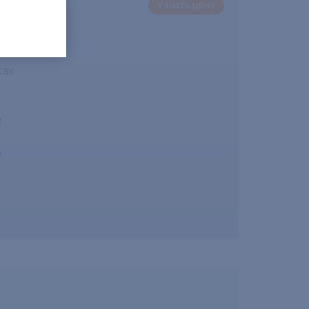
 для
Узнать цену
го
лен
ках
й
м