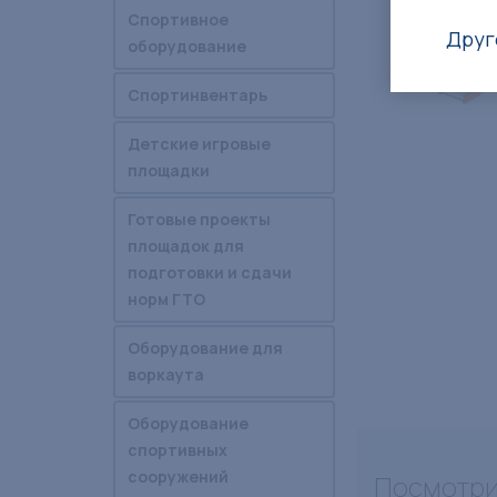
Спортивное
Друг
оборудование
Спортинвентарь
Детские игровые
площадки
Готовые проекты
площадок для
подготовки и сдачи
норм ГТО
Оборудование для
воркаута
Оборудование
спортивных
сооружений
Посмотри