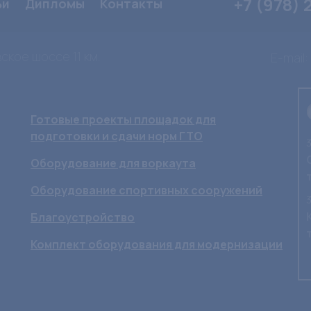
+7 (978) 
ьи
Дипломы
Контакты
ское шоссе 11 км.
E-mail:
Готовые проекты площадок для
подготовки и сдачи норм ГТО
3
Оборудование для воркаута
Оборудование спортивных сооружений
3
Благоустройство
Комплект оборудования для модернизации