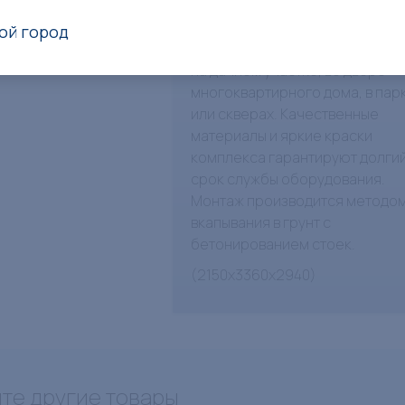
Детский Игровой Комплекс-38
детей школьного и дошкольно
ой город
возраста. Может быть установ
на дачном участке, во дворе
многоквартирного дома, в пар
или скверах. Качественные
материалы и яркие краски
комплекса гарантируют долги
срок службы оборудования.
Монтаж производится методо
вкапывания в грунт с
бетонированием стоек.
(2150x3360x2940)
те другие товары