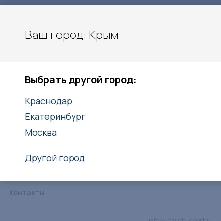
Ваш город: Крым
Московское шоссе 11 км.
Крым
Выбрать другой город:
+7 (978) 213-55-06
Краснодар
Заказать звонок
Екатеринбург
Москва
Другой город
Каталог
Услуги
Объекты
Статьи
Дипломы
Контакты
info@lazurit-sport.ru